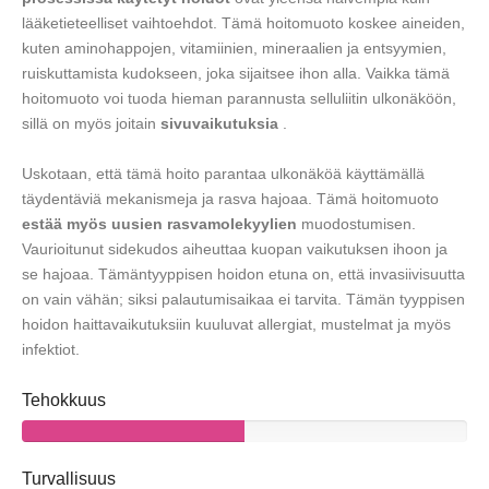
lääketieteelliset vaihtoehdot. Tämä hoitomuoto koskee aineiden,
kuten aminohappojen, vitamiinien, mineraalien ja entsyymien,
ruiskuttamista kudokseen, joka sijaitsee ihon alla. Vaikka tämä
hoitomuoto voi tuoda hieman parannusta selluliitin ulkonäköön,
sillä on myös joitain
sivuvaikutuksia
.
Uskotaan, että tämä hoito parantaa ulkonäköä käyttämällä
täydentäviä mekanismeja ja rasva hajoaa. Tämä hoitomuoto
estää myös uusien rasvamolekyylien
muodostumisen.
Vaurioitunut sidekudos aiheuttaa kuopan vaikutuksen ihoon ja
se hajoaa. Tämäntyyppisen hoidon etuna on, että invasiivisuutta
on vain vähän; siksi palautumisaikaa ei tarvita. Tämän tyyppisen
hoidon haittavaikutuksiin kuuluvat allergiat, mustelmat ja myös
infektiot.
Tehokkuus
Turvallisuus