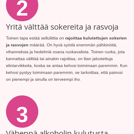
2
Yritä välttää sokereita ja rasvoja
Toinen tapa estää selluliittia on
rajoittaa kulutettujen sokerien
ja rasvojen
määrää. On hyvä syödä enemmän pähkinöitä,
vihanneksia ja hedelmiä osana ruokavaliota. Toinen ruoka, jota
kannattaa välttää tai ainakin rajoittaa, on liian jalostettuja
elintarvikkeita, koska se antaa kehosi toimimaan paremmin. Kun
kehosi pystyy toimimaan paremmin, se tarkoittaa, että painosi
on pienempi ja sinulla on terveempi iho.
3
Vähennä alkoholin kulutusta