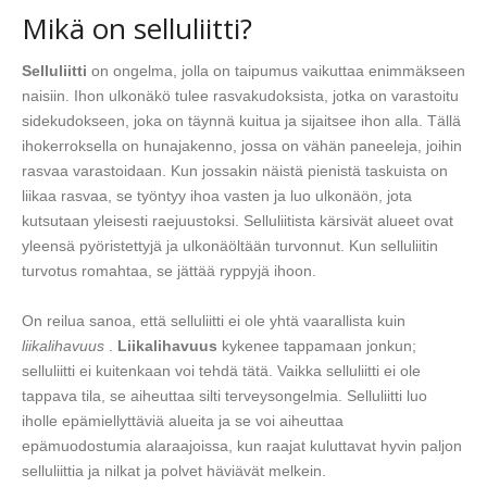
Mikä on selluliitti?
Selluliitti
on ongelma, jolla on taipumus vaikuttaa enimmäkseen
naisiin. Ihon ulkonäkö tulee rasvakudoksista, jotka on varastoitu
sidekudokseen, joka on täynnä kuitua ja sijaitsee ihon alla. Tällä
ihokerroksella on hunajakenno, jossa on vähän paneeleja, joihin
rasvaa varastoidaan. Kun jossakin näistä pienistä taskuista on
liikaa rasvaa, se työntyy ihoa vasten ja luo ulkonäön, jota
kutsutaan yleisesti raejuustoksi. Selluliitista kärsivät alueet ovat
yleensä pyöristettyjä ja ulkonäöltään turvonnut. Kun selluliitin
turvotus romahtaa, se jättää ryppyjä ihoon.
On reilua sanoa, että selluliitti ei ole yhtä vaarallista kuin
liikalihavuus
.
Liikalihavuus
kykenee tappamaan jonkun;
selluliitti ei kuitenkaan voi tehdä tätä. Vaikka selluliitti ei ole
tappava tila, se aiheuttaa silti terveysongelmia. Selluliitti luo
iholle epämiellyttäviä alueita ja se voi aiheuttaa
epämuodostumia alaraajoissa, kun raajat kuluttavat hyvin paljon
selluliittia ja nilkat ja polvet häviävät melkein.