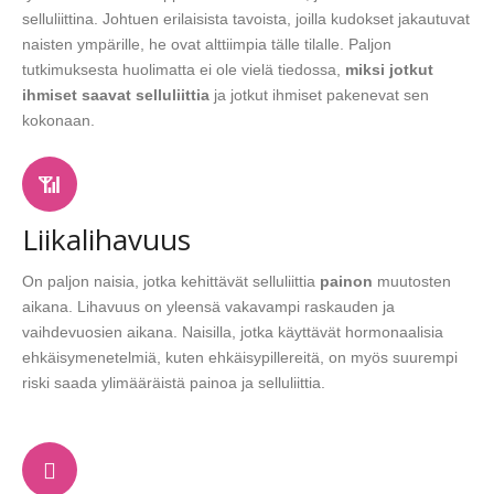
selluliittina. Johtuen erilaisista tavoista, joilla kudokset jakautuvat
naisten ympärille, he ovat alttiimpia tälle tilalle. Paljon
tutkimuksesta huolimatta ei ole vielä tiedossa,
miksi jotkut
ihmiset saavat selluliittia
ja jotkut ihmiset pakenevat sen
kokonaan.
Liikalihavuus
On paljon naisia, jotka kehittävät selluliittia
painon
muutosten
aikana. Lihavuus on yleensä vakavampi raskauden ja
vaihdevuosien aikana. Naisilla, jotka käyttävät hormonaalisia
ehkäisymenetelmiä, kuten ehkäisypillereitä, on myös suurempi
riski saada ylimääräistä painoa ja selluliittia.