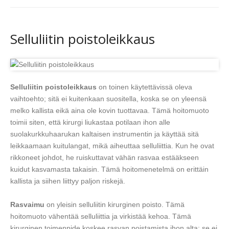
Selluliitin poistoleikkaus
Selluliitin poistoleikkaus
on toinen käytettävissä oleva
vaihtoehto; sitä ei kuitenkaan suositella, koska se on yleensä
melko kallista eikä aina ole kovin tuottavaa. Tämä hoitomuoto
toimii siten, että kirurgi liukastaa potilaan ihon alle
suolakurkkuhaarukan kaltaisen instrumentin ja käyttää sitä
leikkaamaan kuitulangat, mikä aiheuttaa selluliittia. Kun he ovat
rikkoneet johdot, he ruiskuttavat vähän rasvaa estääkseen
kuidut kasvamasta takaisin. Tämä hoitomenetelmä on erittäin
kallista ja siihen liittyy paljon riskejä.
Rasvaimu
on yleisin selluliitin kirurginen poisto. Tämä
hoitomuoto vähentää selluliittia ja virkistää kehoa. Tämä
kirurginen toimenpide koskee rasvan poistamista ihon alta; se ei