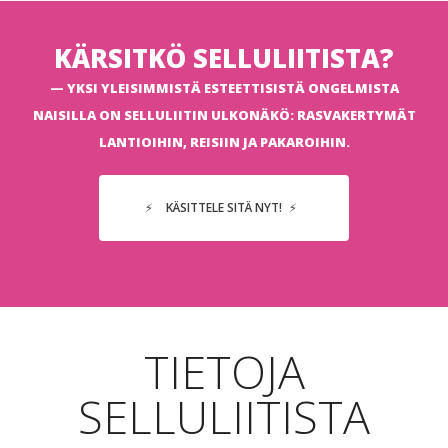
KÄRSITKÖ SELLULIITISTA?
YKSI YLEISIMMISTÄ ESTEETTISISTÄ ONGELMISTA
NAISILLA ON SELLULIITIN ULKONÄKÖ: RASVAKERTYMÄT
LANTIOIHIN, REISIIN JA PAKAROIHIN.
KÄSITTELE SITÄ NYT!
TIETOJA
SELLULIITISTA