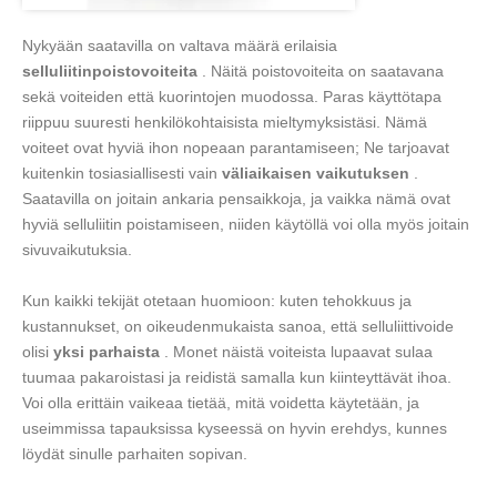
Nykyään saatavilla on valtava määrä erilaisia
selluliitinpoistovoiteita
. Näitä poistovoiteita on saatavana
sekä voiteiden että kuorintojen muodossa. Paras käyttötapa
riippuu suuresti henkilökohtaisista mieltymyksistäsi. Nämä
voiteet ovat hyviä ihon nopeaan parantamiseen; Ne tarjoavat
kuitenkin tosiasiallisesti vain
väliaikaisen vaikutuksen
.
Saatavilla on joitain ankaria pensaikkoja, ja vaikka nämä ovat
hyviä selluliitin poistamiseen, niiden käytöllä voi olla myös joitain
sivuvaikutuksia.
Kun kaikki tekijät otetaan huomioon: kuten tehokkuus ja
kustannukset, on oikeudenmukaista sanoa, että selluliittivoide
olisi
yksi parhaista
. Monet näistä voiteista lupaavat sulaa
tuumaa pakaroistasi ja reidistä samalla kun kiinteyttävät ihoa.
Voi olla erittäin vaikeaa tietää, mitä voidetta käytetään, ja
useimmissa tapauksissa kyseessä on hyvin erehdys, kunnes
löydät sinulle parhaiten sopivan.