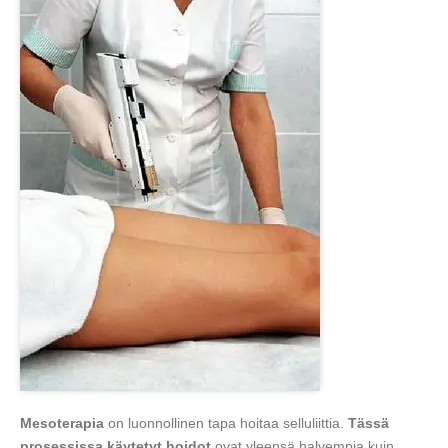
Mesoterapia
on luonnollinen tapa hoitaa selluliittia.
Tässä
prosessissa käytetyt hoidot
ovat yleensä halvempia kuin