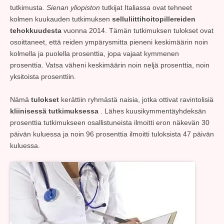
tutkimusta.
Sienan yliopiston
tutkijat Italiassa ovat tehneet
kolmen kuukauden tutkimuksen
selluliittihoitopillereiden
tehokkuudesta
vuonna 2014. Tämän tutkimuksen tulokset ovat
osoittaneet, että reiden ympärysmitta pieneni keskimäärin noin
kolmella ja puolella prosenttia, jopa vajaat kymmenen
prosenttia. Vatsa väheni keskimäärin noin neljä prosenttia, noin
yksitoista prosenttiin.
Nämä
tulokset
kerättiin ryhmästä naisia, jotka ottivat ravintolisiä
kliinisessä tutkimuksessa
. Lähes kuusikymmentäyhdeksän
prosenttia tutkimukseen osallistuneista ilmoitti eron näkevän 30
päivän kuluessa ja noin 96 prosenttia ilmoitti tuloksista 47 päivän
kuluessa.