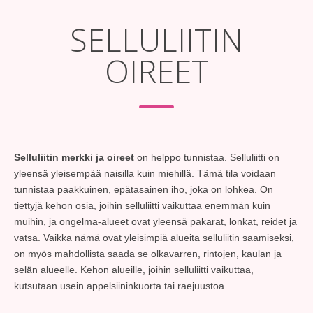
SELLULIITIN
OIREET
Selluliitin merkki ja oireet
on helppo tunnistaa. Selluliitti on
yleensä yleisempää naisilla kuin miehillä. Tämä tila voidaan
tunnistaa paakkuinen, epätasainen iho, joka on lohkea. On
tiettyjä kehon osia, joihin selluliitti vaikuttaa enemmän kuin
muihin, ja ongelma-alueet ovat yleensä pakarat, lonkat, reidet ja
vatsa. Vaikka nämä ovat yleisimpiä alueita selluliitin saamiseksi,
on myös mahdollista saada se olkavarren, rintojen, kaulan ja
selän alueelle. Kehon alueille, joihin selluliitti vaikuttaa,
kutsutaan usein appelsiininkuorta tai raejuustoa.