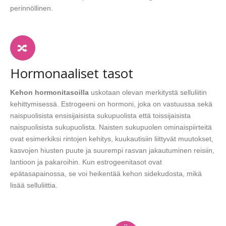
perinnöllinen.
Hormonaaliset tasot
Kehon hormonitasoilla
uskotaan olevan merkitystä selluliitin
kehittymisessä. Estrogeeni on hormoni, joka on vastuussa sekä
naispuolisista ensisijaisista sukupuolista että toissijaisista
naispuolisista sukupuolista. Naisten sukupuolen ominaispiirteitä
ovat esimerkiksi rintojen kehitys, kuukautisiin liittyvät muutokset,
kasvojen hiusten puute ja suurempi rasvan jakautuminen reisiin,
lantioon ja pakaroihin. Kun estrogeenitasot ovat
epätasapainossa, se voi heikentää kehon sidekudosta, mikä
lisää selluliittia.