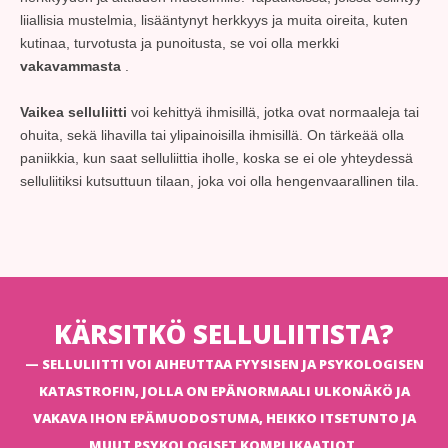
liiallisia mustelmia, lisääntynyt herkkyys ja muita oireita, kuten
kutinaa, turvotusta ja punoitusta, se voi olla merkki
vakavammasta
.
Vaikea selluliitti
voi kehittyä ihmisillä, jotka ovat normaaleja tai
ohuita, sekä lihavilla tai ylipainoisilla ihmisillä. On tärkeää olla
paniikkia, kun saat selluliittia iholle, koska se ei ole yhteydessä
selluliitiksi kutsuttuun tilaan, joka voi olla hengenvaarallinen tila.
KÄRSITKÖ SELLULIITISTA?
SELLULIITTI VOI AIHEUTTAA FYYSISEN JA PSYKOLOGISEN
KATASTROFIN, JOLLA ON EPÄNORMAALI ULKONÄKÖ JA
VAKAVA IHON EPÄMUODOSTUMA, HEIKKO ITSETUNTO JA
MUUT PSYKOLOGISET KOMPLIKAATIOT.