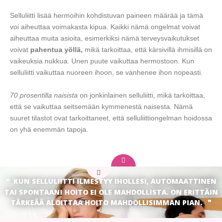
Selluliitti lisää hermoihin kohdistuvan paineen määrää ja tämä
voi aiheuttaa voimakasta kipua. Kaikki nämä ongelmat voivat
aiheuttaa muita asioita, esimerkiksi nämä terveysvaikutukset
voivat
pahentua yöllä,
mikä tarkoittaa, että kärsivillä ihmisillä on
vaikeuksia nukkua. Unen puute vaikuttaa hermostoon. Kun
selluliitti vaikuttaa nuoreen ihoon, se vanhenee ihon nopeasti.
70 prosentilla naisista
on jonkinlainen selluliitti, mikä tarkoittaa,
että se vaikuttaa seitsemään kymmenestä naisesta. Nämä
suuret tilastot ovat tarkoittaneet, että selluliittiongelman hoidossa
on yhä enemmän tapoja.
KUN SELLULIITTI ILMESTYY IHOLLESI, AUTOMAATTINEN
TAI SPONTAANI HOITO EI OLE MAHDOLLISTA. ON ERITTÄIN
TÄRKEÄÄ ALOITTAA HOITO MAHDOLLISIMMAN PIAN.