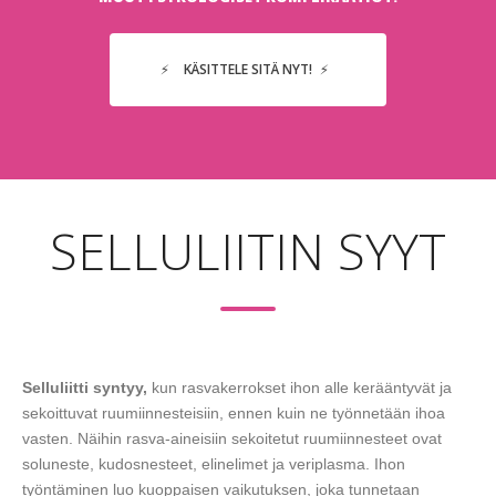
KÄSITTELE SITÄ NYT!
SELLULIITIN SYYT
Selluliitti syntyy,
kun rasvakerrokset ihon alle kerääntyvät ja
sekoittuvat ruumiinnesteisiin, ennen kuin ne työnnetään ihoa
vasten. Näihin rasva-aineisiin sekoitetut ruumiinnesteet ovat
soluneste, kudosnesteet, elinelimet ja veriplasma. Ihon
työntäminen luo kuoppaisen vaikutuksen, joka tunnetaan