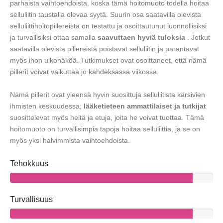
parhaista vaihtoehdoista, koska tämä hoitomuoto todella hoitaa
selluliitin taustalla olevaa syytä. Suurin osa saatavilla olevista
selluliittihoitopillereistä on testattu ja osoittautunut luonnollisiksi
ja turvallisiksi ottaa samalla
saavuttaen hyviä tuloksia
. Jotkut
saatavilla olevista pillereistä poistavat selluliitin ja parantavat
myös ihon ulkonäköä. Tutkimukset ovat osoittaneet, että nämä
pillerit voivat vaikuttaa jo kahdeksassa viikossa.
Nämä pillerit ovat yleensä hyvin suosittuja selluliitista kärsivien
ihmisten keskuudessa;
lääketieteen ammattilaiset ja tutkijat
suosittelevat myös heitä ja etuja, joita he voivat tuottaa. Tämä
hoitomuoto on turvallisimpia tapoja hoitaa selluliittia, ja se on
myös yksi halvimmista vaihtoehdoista.
Tehokkuus
Turvallisuus