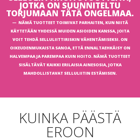
JOTKA ON SUUNNITELTU
TORJUMAAN TÄTÄ ONGELMAA.
NÄMÄ TUOTTEET TOIMIVAT PARHAITEN, KUN NIITÄ
KÄYTETÄÄN YHDESSÄ MUIDEN ASIOIDEN KANSSA, JOITA
VOIT TEHDÄ SELLULIITTIRISKIN VÄHENTÄMISEKSI. ON
OIKEUDENMUKAISTA SANOA, ETTÄ ENNALTAEHKÄISY ON
HALVEMPAA JA PAREMPAA KUIN HOITO. NÄMÄ TUOTTEET
SISÄLTÄVÄT KAIKKI ERILAISIA AINESOSIA, JOTKA
MAHDOLLISTAVAT SELLULIITIN ESTÄMISEN.
KUINKA PÄÄSTÄ
EROON