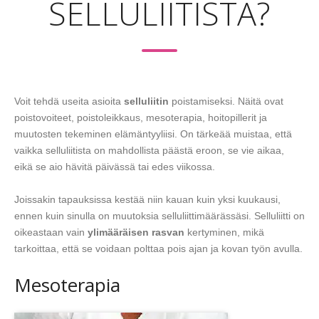
SELLULIITISTA?
Voit tehdä useita asioita
selluliitin
poistamiseksi. Näitä ovat
poistovoiteet, poistoleikkaus, mesoterapia, hoitopillerit ja
muutosten tekeminen elämäntyyliisi. On tärkeää muistaa, että
vaikka selluliitista on mahdollista päästä eroon, se vie aikaa,
eikä se aio hävitä päivässä tai edes viikossa.
Joissakin tapauksissa kestää niin kauan kuin yksi kuukausi,
ennen kuin sinulla on muutoksia selluliittimäärässäsi. Selluliitti on
oikeastaan vain
ylimääräisen rasvan
kertyminen, mikä
tarkoittaa, että se voidaan polttaa pois ajan ja kovan työn avulla.
Mesoterapia