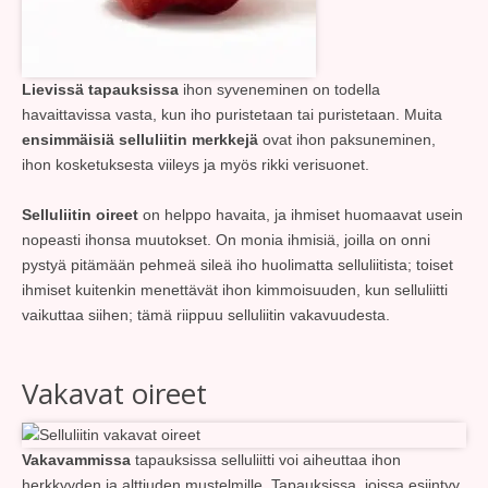
Lievissä tapauksissa
ihon syveneminen on todella
havaittavissa vasta, kun iho puristetaan tai puristetaan. Muita
ensimmäisiä selluliitin merkkejä
ovat ihon paksuneminen,
ihon kosketuksesta viileys ja myös rikki verisuonet.
Selluliitin oireet
on helppo havaita, ja ihmiset huomaavat usein
nopeasti ihonsa muutokset. On monia ihmisiä, joilla on onni
pystyä pitämään pehmeä sileä iho huolimatta selluliitista; toiset
ihmiset kuitenkin menettävät ihon kimmoisuuden, kun selluliitti
vaikuttaa siihen; tämä riippuu selluliitin vakavuudesta.
Vakavat oireet
Vakavammissa
tapauksissa selluliitti voi aiheuttaa ihon
herkkyyden ja alttiuden mustelmille. Tapauksissa, joissa esiintyy