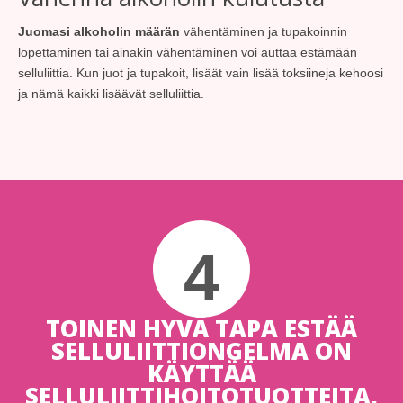
Juomasi alkoholin määrän
vähentäminen ja tupakoinnin
lopettaminen tai ainakin vähentäminen voi auttaa estämään
selluliittia. Kun juot ja tupakoit, lisäät vain lisää toksiineja kehoosi
ja nämä kaikki lisäävät selluliittia.
4
TOINEN HYVÄ TAPA ESTÄÄ
SELLULIITTIONGELMA ON
KÄYTTÄÄ
SELLULIITTIHOITOTUOTTEITA,