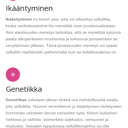
Ikääntyminen
Ikääntyminen
on toinen asia, joka voi aiheuttaa selluliittia,
koska vanhetessamme iho menettää osan joustavuudestaan.
Ihon elastisuuden menetys tarkoittaa, että se menettää kykynsä
palata alkuperäiseen muotoonsa ja kokoonsa puristamisen tai
venyttämisen jälkeen. Tämä joustavuuden menetys voi saada
selluliitin näyttämään pahemmalta kuin se todellisuudessa on.
Genetiikka
Genetiikan
uskotaan olevan tärkeä osa mahdollisuutta saada
joku selluliittia. Huonon verenkierron ja lisääntyneen herkkyyden
hormonien uskotaan olevan sairauden syitä. Kehon kudoksen
heikkous ja vaihtelu: esimerkiksi sidekudos, verisuonet ja
imukudos. Joissakin tapauksissa selluliittiongelma voi olla