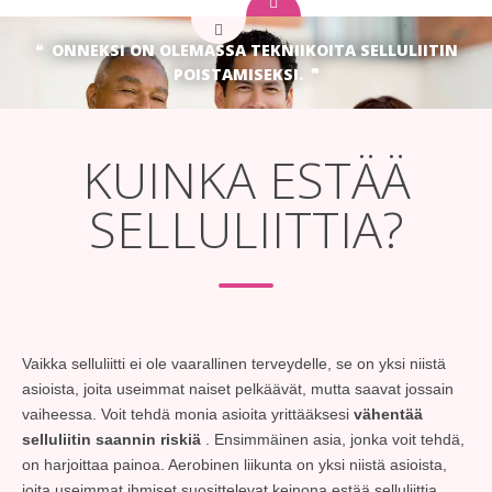
ONNEKSI ON OLEMASSA TEKNIIKOITA SELLULIITIN
POISTAMISEKSI.
KUINKA ESTÄÄ
SELLULIITTIA?
Vaikka selluliitti ei ole vaarallinen terveydelle, se on yksi niistä
asioista, joita useimmat naiset pelkäävät, mutta saavat jossain
vaiheessa. Voit tehdä monia asioita yrittääksesi
vähentää
selluliitin saannin riskiä
. Ensimmäinen asia, jonka voit tehdä,
on harjoittaa painoa. Aerobinen liikunta on yksi niistä asioista,
joita useimmat ihmiset suosittelevat keinona estää selluliittia,