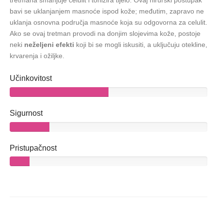
tretmana smanjuje celulit i tonizira tijelo. Ovaj hirurški postupak
bavi se uklanjanjem masnoće ispod kože; međutim, zapravo ne
uklanja osnovna područja masnoće koja su odgovorna za celulit.
Ako se ovaj tretman provodi na donjim slojevima kože, postoje
neki
neželjeni efekti
koji bi se mogli iskusiti, a uključuju otekline,
krvarenja i ožiljke.
Učinkovitost
Sigurnost
Pristupačnost