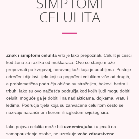
SIMPTOMI
CELULITA
Znak i simptomi celulita
vrlo je lako prepoznati. Celulit je češći
kod žena za razliku od muškaraca. Ovo se stanje može
prepoznati po kvrgavoj, neravnoj koži koja je udubljena. Postoje
određeni dijelovi tijela koji su pogođeni celulitom više od drugih,
a problematična područja obično su stražnjica, bokovi, bedra i
trbuh. Iako su ovo najčešća područja kod kojih ljudi mogu dobiti
celulit, moguće ga je dobiti i na nadlakticama, dojkama, vratu i
leđima. Područja tijela koja su zahvaćena celulitom često se
nazivaju narančinom korom ili izgledom svježeg sira.
Iako pojava celulita može biti
uznemirujuća
i utjecati na
samopouzdanje osobe, ne uzrokuje
veće zdravstvene