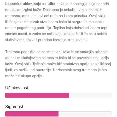
Lasersko uklanjanje celulita
nova je tehnologija koja napada
neukusan izgled kože. Dostupno je nekoliko vrsta laserskih
tretmana; međutim, svi oni rade na istom principu. Ovaj oblik
liječenja koristi nizak nivo lasera kako bi razgradio masnoću
unutar pogođenog područja. Toplina koja dolazi od lasera topi
stanice masti, a zatim se usisavaju kroz kožu ili im se u nekim
slučajevima dozvoli prirodno kretanje kroz krvotok.
Tretirano područje se zatim ohladi kako bi se smanjilo oticanje,
au nekim slučajevima se masira kako bi se povećala cirkulacija
kože. Ovaj oblik liječenja može biti atraktivna opcija za veliki broj
ljudi, za razliku od operacije. Nedostatak ovog tretmana je što
može biti skupa opcija.
Učinkovitost
Sigurnost