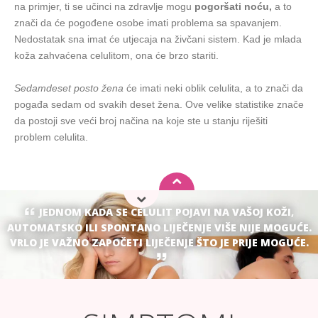
na primjer, ti se učinci na zdravlje mogu
pogoršati noću,
a to
znači da će pogođene osobe imati problema sa spavanjem.
Nedostatak sna imat će utjecaja na živčani sistem. Kad je mlada
koža zahvaćena celulitom, ona će brzo stariti.
Sedamdeset posto žena
će imati neki oblik celulita, a to znači da
pogađa sedam od svakih deset žena. Ove velike statistike znače
da postoji sve veći broj načina na koje ste u stanju riješiti
problem celulita.
JEDNOM KADA SE CELULIT POJAVI NA VAŠOJ KOŽI,
AUTOMATSKO ILI SPONTANO LIJEČENJE VIŠE NIJE MOGUĆE.
VRLO JE VAŽNO ZAPOČETI LIJEČENJE ŠTO JE PRIJE MOGUĆE.