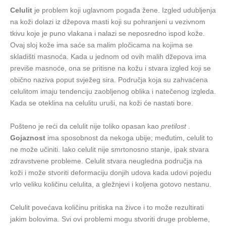
Celulit
je problem koji uglavnom pogađa žene. Izgled udubljenja
na koži dolazi iz džepova masti koji su pohranjeni u vezivnom
tkivu koje je puno vlakana i nalazi se neposredno ispod kože.
Ovaj sloj kože ima saće sa malim pločicama na kojima se
skladišti masnoća. Kada u jednom od ovih malih džepova ima
previše masnoće, ona se pritisne na kožu i stvara izgled koji se
obično naziva poput svježeg sira. Područja koja su zahvaćena
celulitom imaju tendenciju zaobljenog oblika i natečenog izgleda.
Kada se oteklina na celulitu uruši, na koži će nastati bore.
Pošteno je reći da celulit nije toliko opasan kao
pretilost
.
Gojaznost
ima sposobnost da nekoga ubije; međutim, celulit to
ne može učiniti. Iako celulit nije smrtonosno stanje, ipak stvara
zdravstvene probleme. Celulit stvara neugledna područja na
koži i može stvoriti deformaciju donjih udova kada udovi pojedu
vrlo veliku količinu celulita, a gležnjevi i koljena gotovo nestanu.
Celulit povećava količinu pritiska na živce i to može rezultirati
jakim bolovima. Svi ovi problemi mogu stvoriti druge probleme,