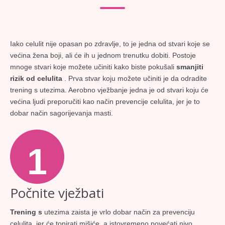
Iako celulit nije opasan po zdravlje, to je jedna od stvari koje se
većina žena boji, ali će ih u jednom trenutku dobiti. Postoje
mnoge stvari koje možete učiniti kako biste pokušali
smanjiti
rizik od celulita
. Prva stvar koju možete učiniti je da odradite
trening s utezima. Aerobno vježbanje jedna je od stvari koju će
većina ljudi preporučiti kao način prevencije celulita, jer je to
dobar način sagorijevanja masti.
1
Počnite vježbati
Trening s
utezima zaista je vrlo dobar način za prevenciju
celulita, jer će tonirati mišiće, a istovremeno povećati nivo