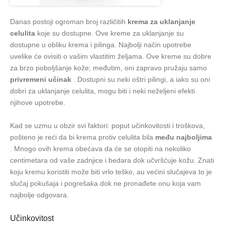
Danas postoji ogroman broj različitih
krema za uklanjanje
celulita
koje su dostupne. Ove kreme za uklanjanje su
dostupne u obliku krema i pilinga. Najbolji način upotrebe
uvelike će ovisiti o vašim vlastitim željama. Ove kreme su dobre
za brzo poboljšanje kože; međutim, oni zapravo pružaju samo
privremeni učinak
. Dostupni su neki oštri pilingi, a iako su oni
dobri za uklanjanje celulita, mogu biti i neki neželjeni efekti
njihove upotrebe.
Kad se uzmu u obzir svi faktori: poput učinkovitosti i troškova,
pošteno je reći da bi krema protiv celulita bila
među najboljima
. Mnogo ovih krema obećava da će se otopiti na nekoliko
centimetara od vaše zadnjice i bedara dok učvršćuje kožu. Znati
koju kremu koristiti može biti vrlo teško, au većini slučajeva to je
slučaj pokušaja i pogrešaka dok ne pronađete onu koja vam
najbolje odgovara.
Učinkovitost